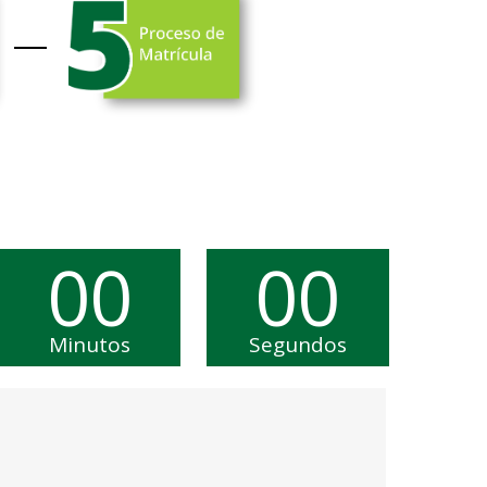
00
00
Minutos
Segundos