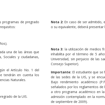
los programas de pregrado
Nota 2:
En caso de ser admitido, el
requisitos:
o su equivalente, deberá presentar l
ños).
Nota 3:
la utilización de medios f
cada una de las áreas que
inhabilita por el término de 5 añ
, Sociales y ciudadanas,
Universidad, sin perjuicio de las 
Consejo Superior).
ún el Artículo No. 1 del
Importante:
El estudiante que se
se tendrán en cuenta los
de las sedes de la UIS, y se encue
iencias Naturales.
Bajo rendimiento académico (P.F
señalados por los reglamentos de l
a otro programa académico en la 
regrado de la UIS.
admisión contemplado en la norma
de septiembre de 2009).