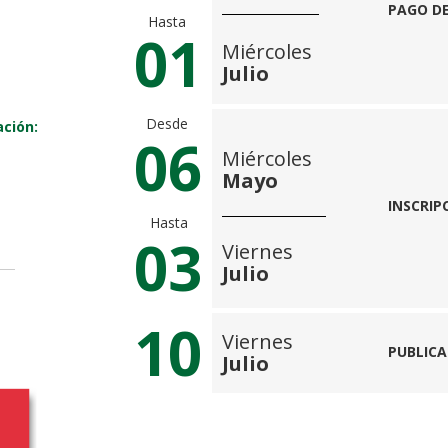
PAGO DE
Hasta
01
Miércoles
Julio
Desde
ción:
06
Miércoles
Mayo
INSCRIP
Hasta
03
Viernes
Julio
10
Viernes
PUBLICA
Julio