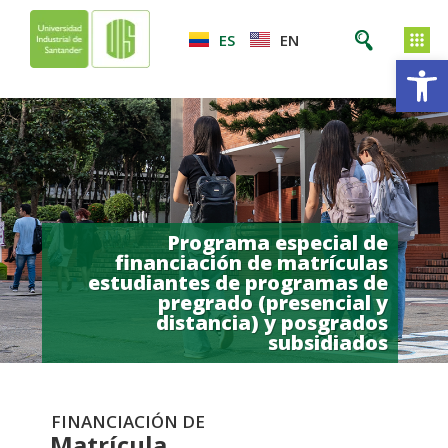
ES
EN
Ab
Programa especial de
financiación de matrículas
estudiantes de programas de
pregrado (presencial y
distancia) y posgrados
subsidiados
FINANCIACIÓN DE
Matrícula